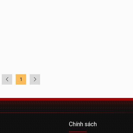
á trình này
chứng minh sức mạnh của mình
ngành công nghiệp và cả tầm n
toàn cầu.
1
Chính sách