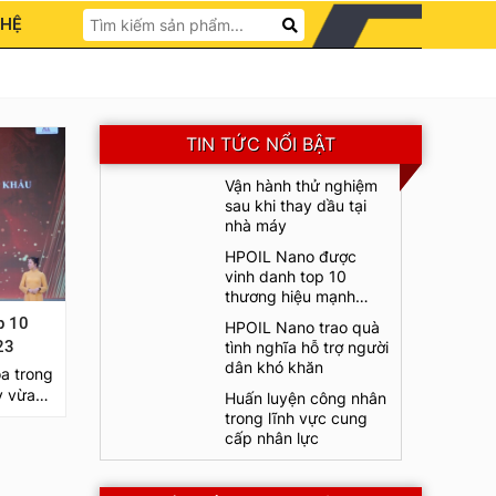
 HỆ
TIN TỨC NỔI BẬT
Vận hành thử nghiệm
sau khi thay dầu tại
nhà máy
HPOIL Nano được
vinh danh top 10
thương hiệu mạnh
quốc qia 2023
p 10
HPOIL Nano trao quà
023
tình nghĩa hỗ trợ người
dân khó khăn
ỏa trong
y vừa
Huấn luyện công nhân
"Top 10
trong lĩnh vực cung
rong
cấp nhân lực
ngừng
 đã