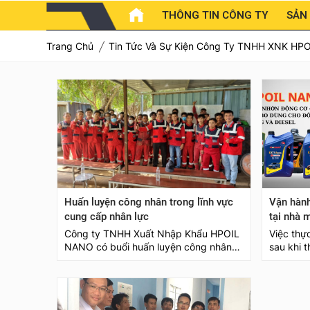
THÔNG TIN CÔNG TY
SẢN
Trang Chủ
Tin Tức Và Sự Kiện Công Ty TNHH XNK HP
Huấn luyện công nhân trong lĩnh vực
Vận hành
cung cấp nhân lực
tại nhà 
Công ty TNHH Xuất Nhập Khẩu HPOIL
Việc thự
NANO có buổi huấn luyện công nhân
sau khi 
trong lĩnh vực cung cấp nhân lực rất
quy trìn
thành công
hệ thống
sau khi c
trơn. Dư