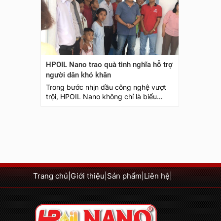
trong qu
HPOIL Nano trao quà tình nghĩa hỗ trợ
người dân khó khăn
Trong bước nhịn dầu công nghệ vượt
trội, HPOIL Nano không chỉ là biểu
tượng của sự tiên tiến mà còn là minh
chứng cho tầm nhìn vượt qua biên giới.
Đằng sau công nghệ tiên tiến ấy,
HPOIL Nano đẩy mạnh một sứ mệnh xã
hội cao cả - chia sẻ và lan tỏa tình
người đến những người gặp khó khăn.
Trang chủ
|
Giới thiệu
|
Sản phẩm
|
Liên hệ
|