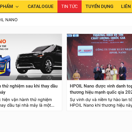
 PHẨM
CATALOGUE
TIN TỨC
TUYỂN DỤNG
LIÊN
OIL NANO
 thử nghiệm sau khi thay dầu
HPOIL Nano được vinh danh to
máy
thương hiệu mạnh quốc qia 2
c hiện vận hành thử nghiệm
Sự vinh dự và niềm tự hào lan t
thay dầu tại nhà máy là một
HPOIL Nano khi thương hiệu nà
h quan trọng để đảm bảo rằng
được xướng danh là một trong 
 máy móc hoạt động ổn định
Thương Hiệu Mạnh Quốc Gia" t
ó sự thay đổi trong dầu bôi
năm 2023. Với cam kết không 
ới đây là một số bước chính
cải tiến và đổi mới, HPOIL Nano